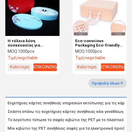
Έλεγχος
Επικοινωνήσ
Ειδήσεις
Υποθέσεις
Ποιότητας
Τε Μαζί Μας
Η τέλεια λύση
Eco-conscious
συσκευασίας για
Packaging Eco-friendly
διάφορες εφαρμογές
Paper Gift Box with
MOQ:
1000pcs
MOQ:
1000pcs
Custom Logo
Τιμή:
negotiable
Τιμή:
negotiable
Ζητήστε
Καλύτερη
ΕΠΙΚΟΙΝΩΝΙΑ
Καλύτερη
ΕΠΙΚΟΙΝΩΝΙΑ
Προσφορά
τιμή
τιμή
Προβολή όλων
Κιβώτιο δώρων εγγράφου
Πτυσσόμενο κιβώτιο δώρων
Ευχετήριες κάρτες συνήθειας υπηρεσιών εκτύπωσης για τις κάρτες 
Αρθρωμένο κιβώτιο δώρων καπακιών
Σκάστε επάνω τις ευχετήριες κάρτες συνήθειας κέικ γενεθλίων, εκ
Το λογότυπο τύπωσε το σαφές κιβώτιο της PET με το πλαστικό πα
Κιβώτιο εγγράφου συρταριών
Μίνι κιβώτιο της PET συνήθειας σαφές για τα ηλεκτρονικά προϊόντ