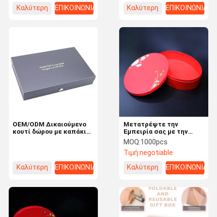
Καλύτερη
ΕΠΙΚΟΙΝΩΝΙΑ
Καλύτερη
ΕΠΙΚΟΙΝΩΝΙΑ
τιμή
τιμή
OEM/ODM Δικαιούμενο
Μετατρέψτε την
κουτί δώρου με καπάκι
Εμπειρία σας με την
με κλιματισμό και
Επεξεργασία Εγγυήσεων
MOQ:
1000pcs
εκτύπωση
Τιμή:
negotiable
CMYK/Pantone
Καλύτερη
ΕΠΙΚΟΙΝΩΝΙΑ
Καλύτερη
ΕΠΙΚΟΙΝΩΝΙΑ
τιμή
τιμή
Σπίτι
Προϊόντα
Σχετικά Με
Επισκέψεις
Εμάς
Στο
Εργοστάσιο