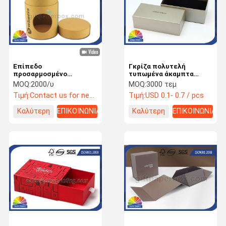
Επίπεδο
Γκρίζα πολυτελή
προσαρμοσμένο
τυπωμένα άκαμπτα
σωλήνας μέγεθος
συσκευάζοντας κιβώτια
MOQ:
2000/υ
MOQ:
3000 τεμ
συσκευασίας εγγράφου
Sunglass λογότυπων
Τιμή:
Contact us for newest price
Τιμή:
USD 0.1- 0.7 / pcs
ΚΑΠ καφετί Kraft με το
κιβωτίων/συνήθειας
τεμαχισμένο παράθυρο
δώρων εγγράφου τέχνης
Καλύτερη
ΕΠΙΚΟΙΝΩΝΙΑ
Καλύτερη
ΕΠΙΚΟΙΝΩΝΙΑ
τιμή
τιμή