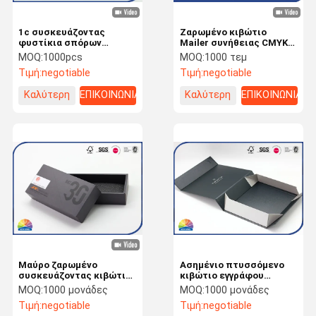
1c συσκευάζοντας
Ζαρωμένο κιβώτιο
φυστίκια σπόρων
Mailer συνήθειας CMYK
πεπονιών αποθήκευσης
εκτύπωση,
MOQ:
1000pcs
MOQ:
1000 τεμ
σωλήνων εγγράφου
συσκευάζοντας κιβώτιο
Τιμή:
negotiable
Τιμή:
negotiable
εκτύπωσης
Mailer εγγράφου
Καλύτερη
ΕΠΙΚΟΙΝΩΝΙΑ
Καλύτερη
ΕΠΙΚΟΙΝΩΝΙΑ
τιμή
τιμή
Μαύρο ζαρωμένο
Ασημένιο πτυσσόμενο
συσκευάζοντας κιβώτιο
κιβώτιο εγγράφου
αφρού EPE για την
σφράγισης φύλλων
MOQ:
1000 μονάδες
MOQ:
1000 μονάδες
αποσυναρμολόγηση του
αλουμινίου καυτό με τη
Τιμή:
negotiable
Τιμή:
negotiable
συνόλου εργαλείων
μαγνητική περάτωση