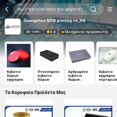
Guangzhou NSW printing co.,ltd
28
5.0
Ελεγχμένος προμηθευτής
YEARS
Κιβώτιο
Πτυσσόμενο
Αρθρωμένο
Κιβώτιο
δώρων
κιβώτιο
κιβώτιο
εγγράφου
εγγράφου
δώρων
δώρων
συρταριώ
καπακιών
Τα Κορυφαία Προϊόντα Μας