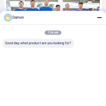
Damon
7:36 AM
Good day, what product are you looking for?
Το Guangzhou NSWprint καθιερώθηκε το 1999, που αφιερώνεται
στην κατασκευή τυπωμένων των συνήθεια κιβωτίων δώρων
εγγράφου, άκαμπτα κιβώτια εγγράφου, μαγνητικά κιβώτια
περάτωσης, κιβώτια εγγράφου συρταριών, σωλήνες εγγράφου,
το φλάουτο Ε ζάρωσε τα κιβώ...
Μάθετε περισσότερων
κάλεσε τώρα
Επικοινωνία
Αρχική
Περίπου
επαφή
Desktop