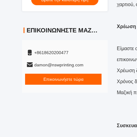
χαρτιού, 
Χρέωση 
ΕΠΙΚΟΙΝΩΝΉΣΤΕ ΜΑΖΊ ΜΑΣ
Είμαστε 
+8618620200477
επικοινω
damon@nswprinting.com
Χρέωση δ
Επικοινωνήστε τώρα
Χρόνος δ
Μαζική π
Συσκευα