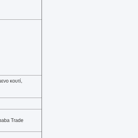
ενο κουτί,
ibaba Trade