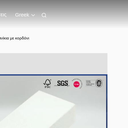
εις
Greek
νίκια με κορδόνι