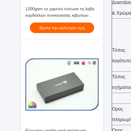
Διαστάσε
1200gsm το χαρτόνι τύπωσε τη λαβή
& Χρώμα
κορδελλών συσκευασίας κιβωτίων
συρταριών φωτογραφικών διαφανειών
Βρείτε την καλύτερη τιμή
Τύπος
λογότυπ
Τύπος
σχήματο
Ορος
πληρωμ
Ορος
Εύρωστη μεγάλη κενή εκτύπωση