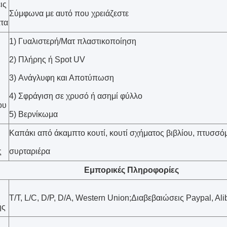
ις
Σύμφωνα με αυτό που χρειάζεστε
τα
1) Γυαλιστερή/Ματ πλαστικοποίηση
2) Πλήρης ή Spot UV
3) Ανάγλυφη και Αποτύπωση
4) Σφράγιση σε χρυσό ή ασημί φύλλο
ου
5) Βερνίκωμα
Καπάκι από άκαμπτο κουτί, κουτί σχήματος βιβλίου, πτυσσόμ
ς
συρταριέρα
Εμπορικές Πληροφορίες
T/T, L/C, D/P, D/A, Western Union;Διαβεβαιώσεις Paypal, Al
ής