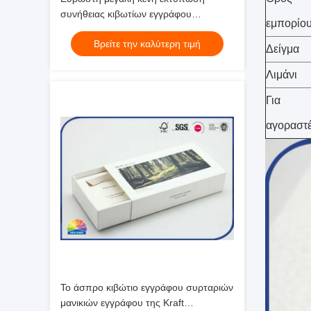
συνήθειας κιβωτίων εγγράφου
εμπορίο
συρταριών για το γυαλί νερού
Βρείτε την καλύτερη τιμή
Δείγμα
Λιμάνι
Για
αγοραστ
Το άσπρο κιβώτιο εγγράφου συρταριών
μανικιών εγγράφου της Kraft