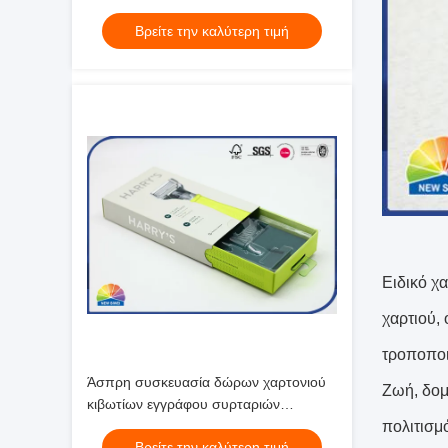
προσάρμοσε τη UV τυπωμένη ύλη Eco
Βρείτε την καλύτερη τιμή
φιλικό
Ειδικό χα
χαρτιού,
τροποποιη
Άσπρη συσκευασία δώρων χαρτονιού
Ζωή, δομ
κιβωτίων εγγράφου συρταριών
μεταλλινών συνήθειας για τα γενέθλια
πολιτισμό
Βρείτε την καλύτερη τιμή