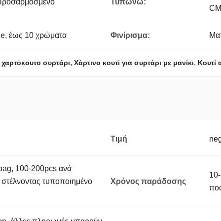
 Προσαρμοσμένο
Τυπώνω:
CM
, έως 10 χρώματα
Φινίρισμα:
Ματ
,
,
ό χαρτόκουτο συρτάρι
Χάρτινο κουτί για συρτάρι με μανίκι
Κουτί 
Τιμή
neg
bag, 100-200pcs ανά
10-
ς στέλνοντας τυποποιημένο
Χρόνος παράδοσης
πο