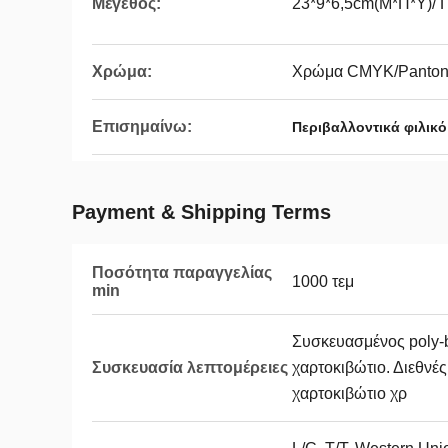
Μέγεθος:
23*9*6,5cm(Μ*Π*Υ)/
Χρώμα:
Χρώμα CMYK/Pantone
Επισημαίνω:
Περιβαλλοντικά φιλικ
Payment & Shipping Terms
Ποσότητα παραγγελίας
1000 τεμ
min
Συσκευασμένος poly-
Συσκευασία λεπτομέρειες
χαρτοκιβώτιο. Διεθνέ
χαρτοκιβώτιο χρ