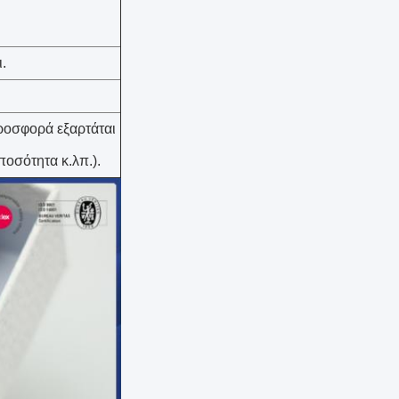
.
ροσφορά εξαρτάται
ποσότητα κ.λπ.).