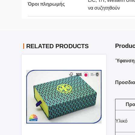
L/C, T/T, Western Un
Όροι πληρωμής
να συζητηθούν
Produc
RELATED PRODUCTS
Ύφανση Σ
Προσδιο
Προ
Υλικό